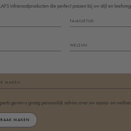
AFS infraroodproducten die perfect passen bij uw stijl en leefomg
FAMILIETIJD
WELZIJN
AK MAKEN
erts geven u graag persoonlijk advies over uw sauna- en wellnes
PRAAK MAKEN