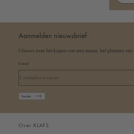
Aanmelden nieuwsbrief
Nieuws over het kopen van een sauna, het plannen van 
E-mail
Verder
Over KLAFS