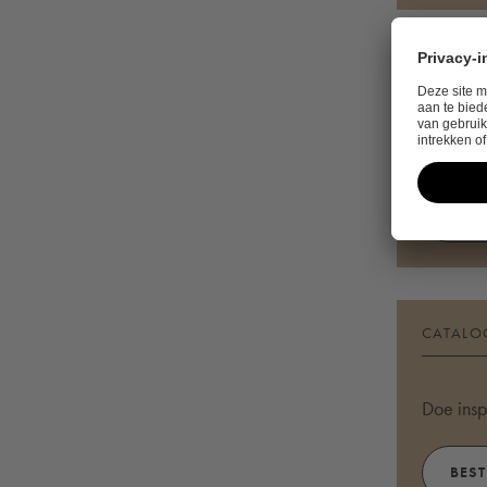
CONTA
Heeft u 
CON
CATALO
Doe insp
BEST