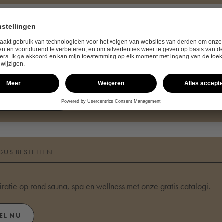
CT
vragen over KLAFS of onze producten?
TACTFORMULIER
GUS BESTELLEN
iratie op rond sauna, spa en wellness met onze gratis catalogi.
EL NU