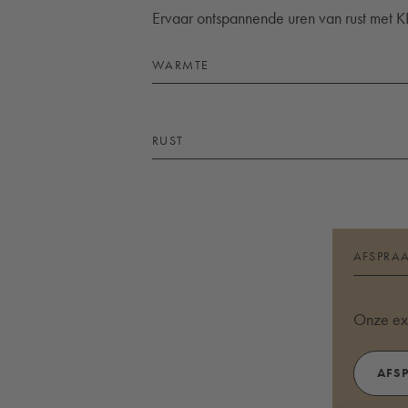
Ervaar ontspannende uren van rust met KL
WARMTE
RUST
AFSPRA
Onze exp
AFS