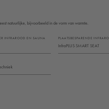
st natuurlijke, bijvoorbeeld in de vorm van warmte.
ER INFRAROOD EN SAUNA
PLAATSBESPARENDE INFRAR
InfraPLUS SMART SEAT
S
INFRAPLUS SMART SEAT
techniek
ODTECHNIEK